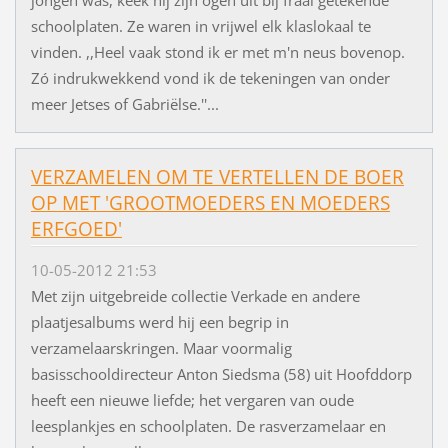
jongen was, keek hij zijn ogen uit bij fraai getekende
schoolplaten. Ze waren in vrijwel elk klaslokaal te
vinden. ,,Heel vaak stond ik er met m'n neus bovenop.
Zó indrukwekkend vond ik de tekeningen van onder
meer Jetses of Gabriëlse.''...
VERZAMELEN OM TE VERTELLEN DE BOER
OP MET 'GROOTMOEDERS EN MOEDERS
ERFGOED'
10-05-2012 21:53
Met zijn uitgebreide collectie Verkade en andere
plaatjesalbums werd hij een begrip in
verzamelaarskringen. Maar voormalig
basisschooldirecteur Anton Siedsma (58) uit Hoofddorp
heeft een nieuwe liefde; het vergaren van oude
leesplankjes en schoolplaten. De rasverzamelaar en