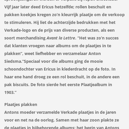
Vijf jaar later deed Ericus hetzelfde; rollen beschuit en
pakken koekjes kregen zo’n kleurrijk plaatje om de verkoop
te stimuleren. Hij liet de achterzijde bedrukken met het
Verkade-logo en de prijs van diverse producten, als een
soort merchandising
Avant la Lettre
. “Het was zo’n succes
dat klanten vroegen naar albums om de plaatjes in te
plakken”, weet liefhebber en verzamelaar Anton
Siedsma.“Speciaal voor die albums ging de mooie
schoondochter van Ericus in klederdracht op de foto. In
haar ene hand droeg ze een rol beschuit, in de andere een
pak biscuits. De foto sierde het eerste Plaatjealbum in
1903.”
Plaatjes plakken
Antons moeder verzamelde Verkade plaatjes in de jaren
voor en net na de oorlog. Samen met haar zoon plakte ze
de plaatjes in bijbehorende albums: het begin van Antons