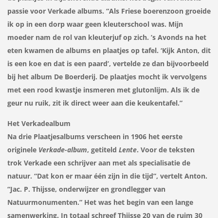
passie voor Verkade albums. “Als Friese boerenzoon groeide
ik op in een dorp waar geen kleuterschool was. Mijn
moeder nam de rol van kleuterjuf op zich. ’s Avonds na het
eten kwamen de albums en plaatjes op tafel. ‘Kijk Anton, dit
is een koe en dat is een paard’, vertelde ze dan bijvoorbeeld
bij het album De Boerderij. De plaatjes mocht ik vervolgens
met een rood kwastje insmeren met glutonlijm. Als ik de
geur nu ruik, zit ik direct weer aan die keukentafel.”
Het Verkadealbum
Na drie Plaatjesalbums verscheen in 1906 het eerste
originele
Verkade-album
, getiteld
Lente
. Voor de teksten
trok Verkade een schrijver aan met als specialisatie de
natuur. “Dat kon er maar één zijn in die tijd”, vertelt Anton.
“Jac. P. Thijsse, onderwijzer en grondlegger van
Natuurmonumenten.” Het was het begin van een lange
samenwerking. In totaal schreef Thijsse 20 van de ruim 30