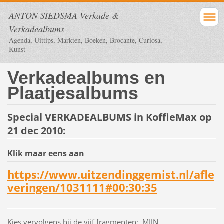
ANTON SIEDSMA Verkade &
Verkadealbums
Agenda, Uittips, Markten, Boeken, Brocante, Curiosa,
Kunst
Verkadealbums en
Plaatjesalbums
Special VERKADEALBUMS in KoffieMax op
21 dec 2010:
Klik maar eens aan
https://www.uitzendinggemist.nl/afle
veringen/1031111#00:30:35
Kies vervolgens bij de vijf fragmenten: MIJN