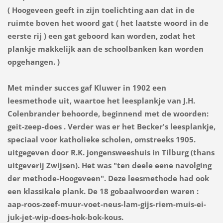
( Hoogeveen geeft in zijn toelichting aan dat in de
ruimte boven het woord gat ( het laatste woord in de
eerste rij ) een gat geboord kan worden, zodat het
plankje makkelijk aan de schoolbanken kan worden
opgehangen. )
Met minder succes gaf Kluwer in 1902 een
leesmethode uit, waartoe het leesplankje van J.H.
Colenbrander behoorde, beginnend met de woorden:
geit-zeep-does . Verder was er het Becker's leesplankje,
speciaal voor katholieke scholen, omstreeks 1905.
uitgegeven door R.K. jongensweeshuis in Tilburg (thans
uitgeverij Zwijsen). Het was "ten deele eene navolging
der methode-Hoogeveen". Deze leesmethode had ook
een klassikale plank. De 18 gobaalwoorden waren :
aap-roos-zeef-muur-voet-neus-lam-gijs-riem-muis-ei-
juk-jet-wip-does-hok-bok-kous.