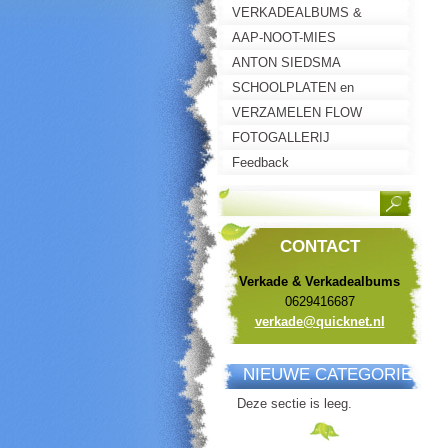
VERKADEALBUMS &
PLAATJESALBUMS
AAP-NOOT-MIES
ANTON SIEDSMA
SCHOOLPLATEN en
LANDKAARTEN
VERZAMELEN FLOW
FOTOGALLERIJ
Feedback
CONTACT
Verkade & Verkadealbums
0629416687
verkade@
quicknet
.nl
NIEUWE CATEGORIE
Deze sectie is leeg.