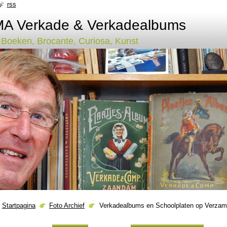
rss
 Verkade & Verkadealbums
, Boeken, Brocante, Curiosa, Kunst
Startpagina
Foto Archief
Verkadealbums en Schoolplaten op Verzam