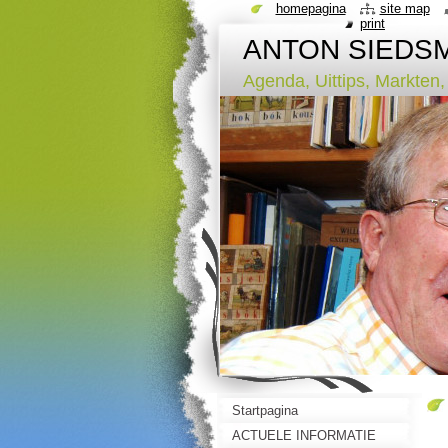
homepagina
site map
print
ANTON SIEDSMA
Agenda, Uittips, Markten
Startpagina
ACTUELE INFORMATIE