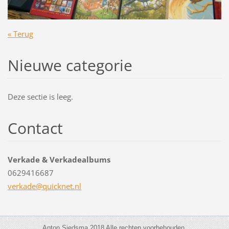
« Terug
Nieuwe categorie
Deze sectie is leeg.
Contact
Verkade & Verkadealbums
0629416687
verkade@
quicknet
.nl
Anton Siedsma 2018 Alle rechten voorbehouden.